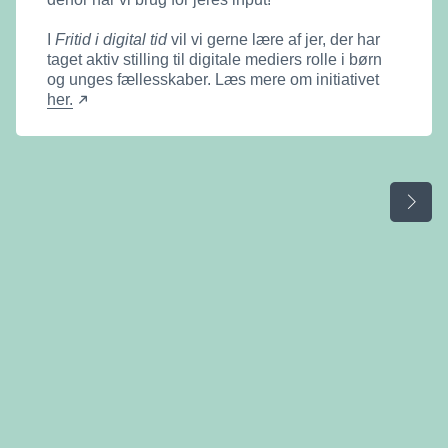
I
Fritid i digital tid
vil vi gerne lære af jer, der har
taget aktiv stilling til digitale mediers rolle i børn
og unges fællesskaber. Læs mere om initiativet
her.
-
o
p
e
n
s
Ne
i
n
n
e
w
w
i
n
d
o
w