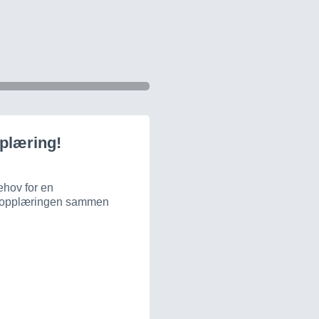
pplæring!
ehov for en
om opplæringen sammen