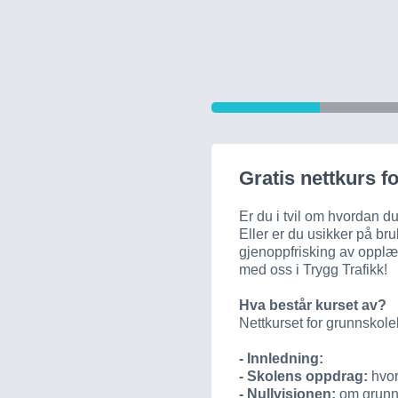
Gratis nettkurs f
Er du i tvil om hvordan d
Eller er du usikker på b
gjenoppfrisking av opplæ
med oss i Trygg Trafikk!
Hva består kurset av?
Nettkurset for grunnskole
- Innledning:
- Skolens oppdrag:
hvor
- Nullvisjonen:
om grunnl