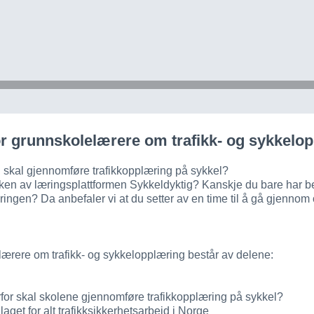
or grunnskolelærere om trafikk- og sykkelo
u skal gjennomføre trafikkopplæring på sykkel?
ruken av læringsplattformen Sykkeldyktig? Kanskje du bare har b
ringen? Da anbefaler vi at du setter av en time til å gå gjenn
lærere om trafikk- og sykkelopplæring består av delene:
for skal skolene gjennomføre trafikkopplæring på sykkel?
aget for alt trafikksikkerhetsarbeid i Norge