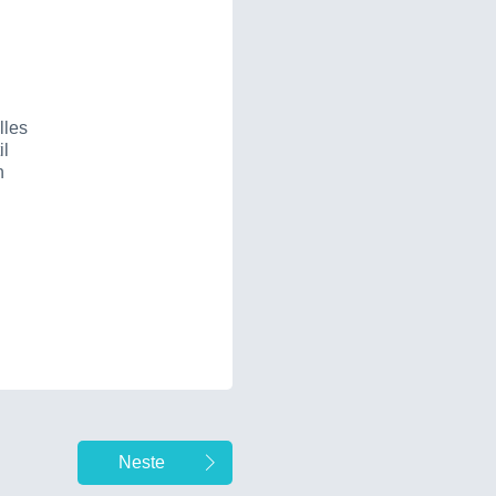
lles
il
n
Neste